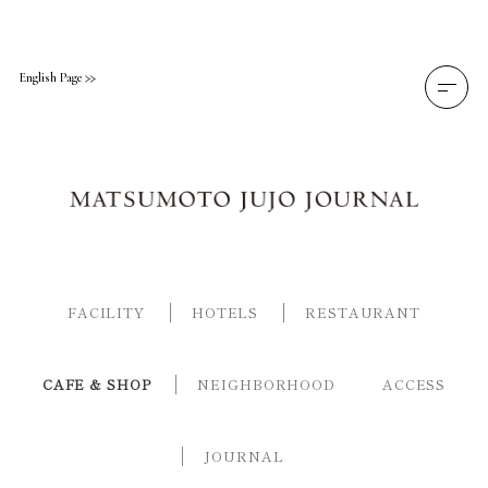
Skip
to
content
English Page
FACILITY
HOTELS
RESTAURANT
CAFE & SHOP
NEIGHBORHOOD
ACCESS
JOURNAL