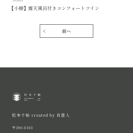
Hotels
【小柳】露天風呂付きコンフォートツイン
投
稿
前へ
ナ
ビ
ゲ
ー
シ
ョ
ン
松本十帖 created by 自遊人
〒390-0303