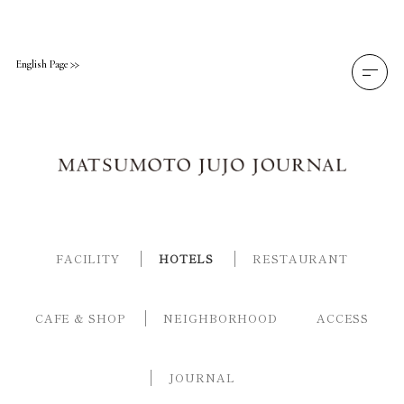
Skip
to
content
English Page
FACILITY
HOTELS
RESTAURANT
CAFE & SHOP
NEIGHBORHOOD
ACCESS
JOURNAL