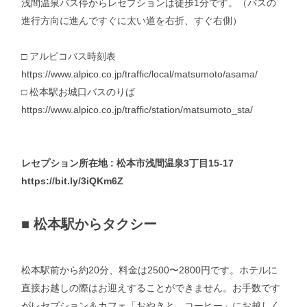
浅間温泉バス停からレセプションは徒歩1分です。（バスの
進行方向に進んですぐに太い道を右折、すぐ右側）
□ アルピコバス時刻表
https://www.alpico.co.jp/traffic/local/matsumoto/asama/
□ 松本駅お城口バスのりば
https://www.alpico.co.jp/traffic/station/matsumoto_sta/
レセプション所在地 : 松本市浅間温泉3丁目15-17
https://bit.ly/3iQKm6Z
■
松本駅からタクシー
松本駅前から約20分、料金は2500〜2800円です。ホテルに
直接お越しの際はお迎えすることができません。お手数です
がレセプション＆カフェ「おやきと、コーヒー」にお越しく