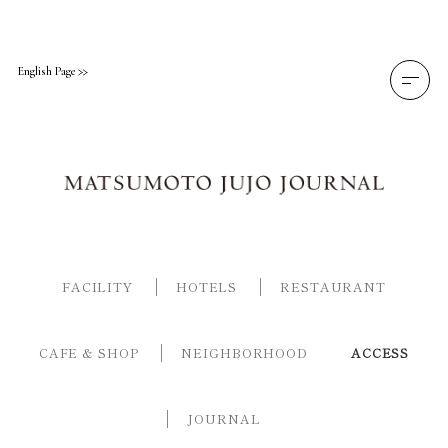
Skip
to
content
English Page
FACILITY
HOTELS
RESTAURANT
CAFE & SHOP
NEIGHBORHOOD
ACCESS
JOURNAL