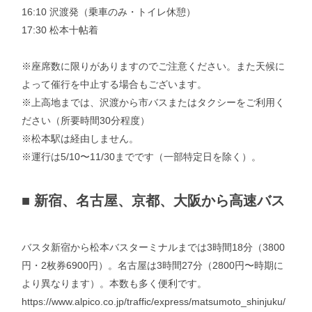
16:10 沢渡発（乗車のみ・トイレ休憩）
17:30 松本十帖着
※座席数に限りがありますのでご注意ください。また天候に
よって催行を中止する場合もございます。
※上高地までは、沢渡から市バスまたはタクシーをご利用く
ださい（所要時間30分程度）
※松本駅は経由しません。
※運行は5/10〜11/30までです（一部特定日を除く）。
■
新宿、名古屋、京都、大阪から高速バス
バスタ新宿から松本バスターミナルまでは3時間18分（3800
円・2枚券6900円）。名古屋は3時間27分（2800円〜時期に
より異なります）。本数も多く便利です。
https://www.alpico.co.jp/traffic/express/matsumoto_shinjuku/