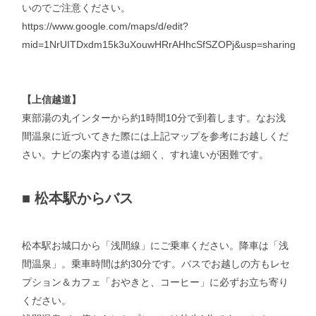
いのでご注意ください。
https://www.google.com/maps/d/edit?
mid=1NrUITDxdm15k3uXouwHRrAHhcSfSZOPj&usp=sharing
【上信越道】
東部湯の丸インターから約1時間10分で到着します。なお浅
間温泉に近づいてきた際には上記マップを参考にお越しくだ
さい。ナビの案内する道は細く、すれ違いが困難です。
■
松本駅からバス
松本駅お城口から「浅間線」にご乗車ください。降車は「浅
間温泉」。乗車時間は約30分です。バスでお越しの方もレセ
プション＆カフェ「おやきと、コーヒー」に必ずお立ち寄り
ください。