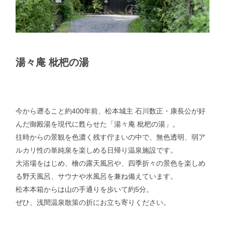
湯々庵 枇杷の湯
今から遡ること約400年前、松本城主 石川数正・康長公が好
んだ御殿湯を現代に甦らせた「湯々庵 枇杷の湯」。
往時からの景観を色濃く残す佇まいの中で、無色透明、弱ア
ルカリ性の単純泉を楽しめる日帰り温泉施設です。
大浴場をはじめ、檜の露天風呂や、四季折々の景色を楽しめ
る野天風呂、サウナや水風呂を兼ね備えています。
松本本箱からは山の手通りを歩いて約5分。
ぜひ、浅間温泉散策の折にお立ち寄りください。